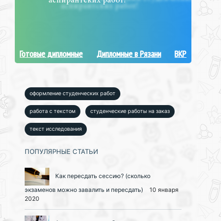
аспирантских работ!
Готовые дипломные
Дипломные в Рязани
ВКР
оформление студенческих работ
работа с текстом
студенческие работы на заказ
текст исследования
ПОПУЛЯРНЫЕ СТАТЬИ
Как пересдать сессию? (сколько
экзаменов можно завалить и пересдать)
10 января
2020