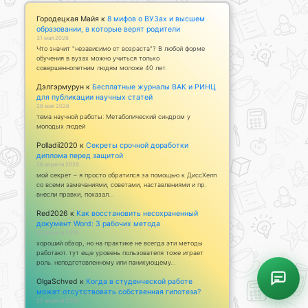
Городецкая Майя
к
8 мифов о ВУЗах и высшем
образовании, в которые верят родители
31 мая 2026
Что значит "независимо от возраста"? В любой форме
обучения в вузах можно учиться только
совершеннолетним людям моложе 40 лет.
Дэлгэрмурун
к
Бесплатные журналы ВАК и РИНЦ
для публикации научных статей
28 мая 2026
тема научной работы: Метаболический синдром у
молодых людей
Polladii2020
к
Секреты срочной доработки
диплома перед защитой
28 апреля 2026
мой секрет – я просто обратился за помощью к ДиссХелп
со всеми замечаниями, советами, наставлениями и пр.
внесли правки, показал…
Red2026
к
Как восстановить несохраненный
документ Word: 3 рабочих метода
23 апреля 2026
хороший обзор, но на практике не всегда эти методы
работают. тут еще уровень пользователя тоже играет
роль. неподготовленному или паникующему…
OlgaSchved
к
Когда в студенческой работе
может отсутствовать собственная гипотеза?
22 апреля 2026