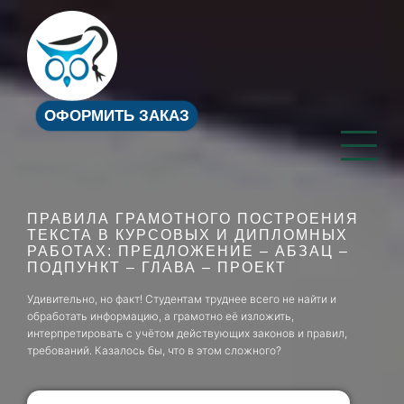
ОФОРМИТЬ ЗАКАЗ
ПРАВИЛА ГРАМОТНОГО ПОСТРОЕНИЯ
ТЕКСТА В КУРСОВЫХ И ДИПЛОМНЫХ
РАБОТАХ: ПРЕДЛОЖЕНИЕ – АБЗАЦ –
ПОДПУНКТ – ГЛАВА – ПРОЕКТ
Удивительно, но факт! Студентам труднее всего не найти и
обработать информацию, а грамотно её изложить,
интерпретировать с учётом действующих законов и правил,
требований. Казалось бы, что в этом сложного?